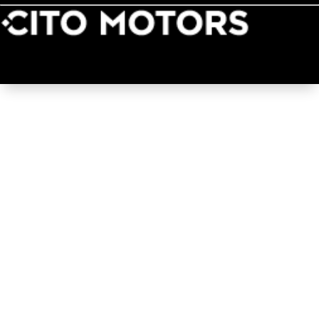
Land Rover
McLaren
Rolls-Royce