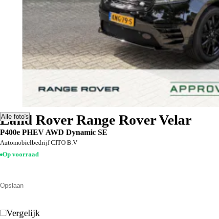
Land Rover Range Rover Velar
Alle foto's
P400e PHEV AWD Dynamic SE
Automobielbedrijf CITO B.V
Op voorraad
Opslaan
Vergelijk