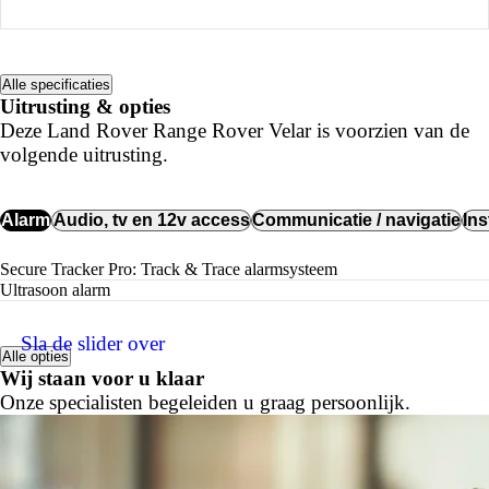
Alle specificaties
Uitrusting & opties
Deze Land Rover Range Rover Velar is voorzien van de
volgende uitrusting.
Alarm
Audio, tv en 12v access
Communicatie / navigatie
In
Secure Tracker Pro: Track & Trace alarmsysteem
Ultrasoon alarm
Sla de slider over
Alle opties
Wij staan voor u klaar
Onze specialisten begeleiden u graag persoonlijk.