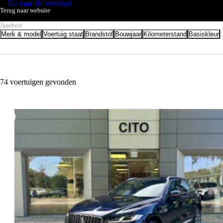
Ga naar de voorraad
Terug naar website
Aanbod
Merk & model
Voertuig staat
Brandstof
Bouwjaar
Kilometerstand
Basiskleur
74 voertuigen gevonden